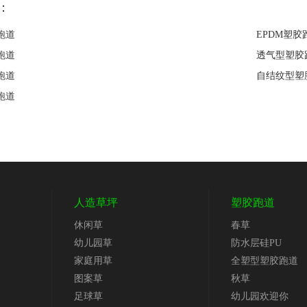
：
跑道
EPDM塑胶
跑道
透气型塑胶
跑道
自结纹型塑
跑道
人造草坪
塑胶跑道
休闲草
春草
幼儿园草
防水层硅PU
家庭用草
全塑型塑胶跑道
图案草
秋草
足球草
幼儿园欢迎你