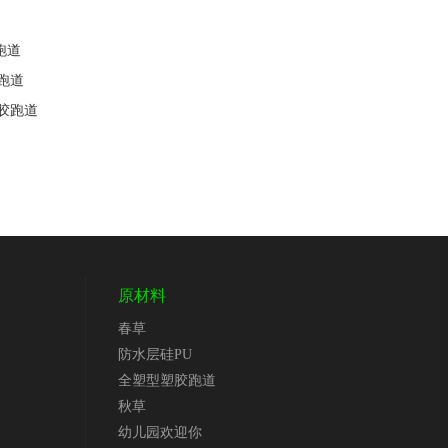
跑道
跑道
胶跑道
原材料
春草
防水层硅PU
全塑型塑胶跑道
秋草
幼儿园欢迎你