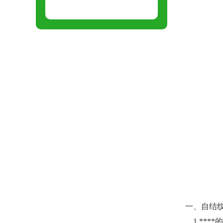
一、自结
1.***