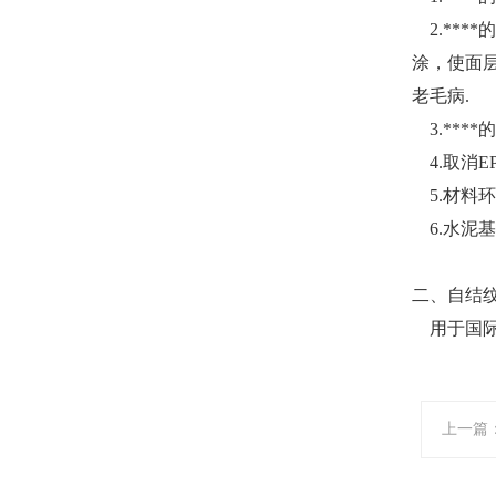
2.***
涂，使面
老毛病.
3.***
4.取消E
5.材料
6.水泥
二、自结
用于国际级
上一篇