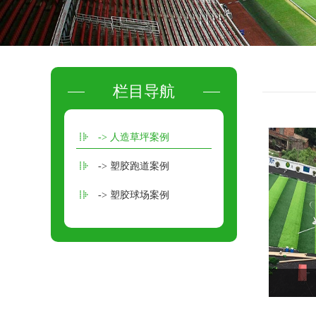
栏目导航
-> 人造草坪案例
-> 塑胶跑道案例
-> 塑胶球场案例