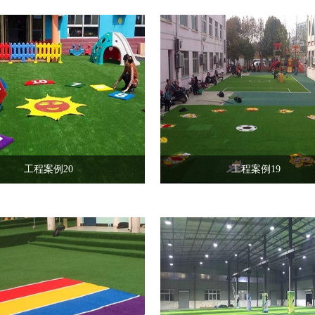
工程案例20
工程案例19