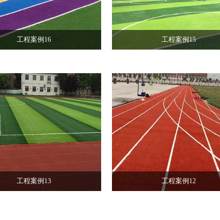
工程案例16
工程案例15
工程案例13
工程案例12