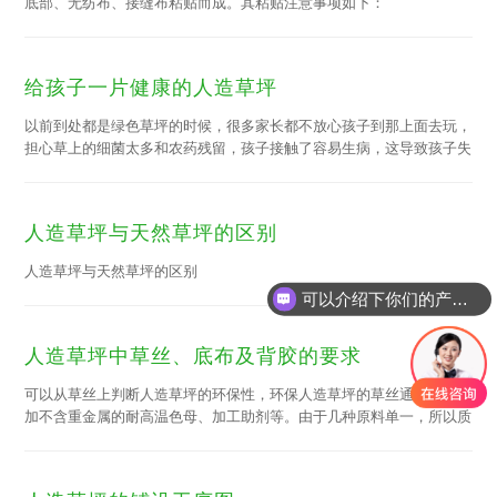
底部、无纺布、接缝布粘贴而成。其粘贴注意事项如下：
给孩子一片健康的人造草坪
以前到处都是绿色草坪的时候，很多家长都不放心孩子到那上面去玩，
担心草上的细菌太多和农药残留，孩子接触了容易生病，这导致孩子失
去了很多户外的童趣。现在，那些绿色草坪不见了，取而代之的是人造
草坪，人造草坪已经经历几代的技术变革。人造草坪以其经久耐用，环
保，全天候免维护的技术特点，在众多运动场所的普遍应用。然而，因
人造草坪与天然草坪的区别
近期的人造草坪操场的问题引起了社会的剧烈反响。一些家长们的担
心，人造草坪会给孩子带来伤害。
人造草坪与天然草坪的区别
可以介绍下你们的产品么
人造草坪中草丝、底布及背胶的要求
可以从草丝上判断人造草坪的环保性，环保人造草坪的草丝通常都是添
加不含重金属的耐高温色母、加工助剂等。由于几种原料单一，所以质
量可以很好地控制，而且这类草坪在使用中不会对皮肤形成刺激，也不
会对环境产生危害。