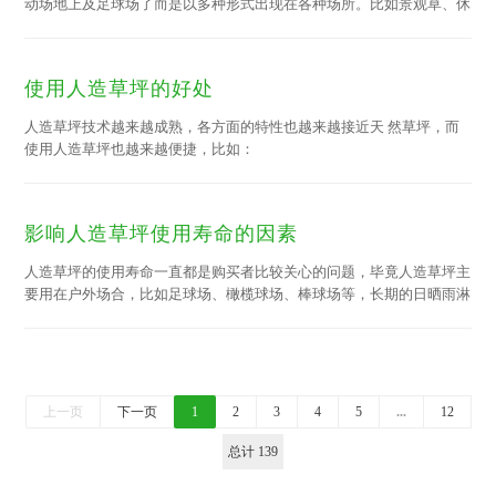
动场地上及足球场了而是以多种形式出现在各种场所。比如景观草、休
闲草等。对于人造草来说怎样提升人造草坪的使用年限是大家特别注重
的，而且提高使用年限也不仅仅是在后期维护当中而是贯穿从选草、施
工、后期维护整个过程中的。
使用人造草坪的好处
人造草坪技术越来越成熟，各方面的特性也越来越接近天 然草坪，而
使用人造草坪也越来越便捷，比如：
影响人造草坪使用寿命的因素
人造草坪的使用寿命一直都是购买者比较关心的问题，毕竟人造草坪主
要用在户外场合，比如足球场、橄榄球场、棒球场等，长期的日晒雨淋
和脚踢踩踏，使人造草坪的寿命不断减少，人造草坪会不断老化，怎样
判断人造草坪是否老化呢？下面就让绿宝人造草坪小编来为大家解释一
下吧!
上一页
下一页
1
2
3
4
5
...
12
总计 139