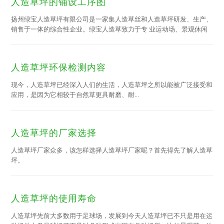
人造草坪的铺设工序图
扬州绿宝人造草坪有限公司是一家集人造草丝和人造草坪研发、生产、
销售于一体的综合性企业。绿宝人造草致力于专 业运动场、景观休闲
场地和幼儿园用人造草坪设计、铺装及售后服务，秉承着坚定的创新和
专 业化精神，为客户提供专 业和满意的人造草解决方案。
人造草坪环保检测内容
现今，人造草坪已经深入人们的生活，人造草坪之所以能被广泛接受和
应用，是因为它相较于自然草更具耐磨、耐...
人造草坪的厂家选择
人造草坪厂家众多，该怎样选择人造草坪厂家呢？首先得先了解人造草
坪。
人造草坪的使用寿命
人造草坪先前大多数用于足球场，发展到今天人造草坪已不只是用在运