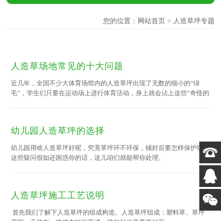
您的位置：
网站首页
> 人造草坪专题
人造草场地常见的十大问题
近几年，全国不少大体育场馆内的人造草坪出现了无数的细小的“绿
毛”，学生们只要在运动场上进行体育活动，身上就会沾上这些“奇怪的
东西”，鞋子上、裤腿上甚至衣领、皮肤上，不小心还会吸入口中，这
样的体育场地几乎报废。本该是学生们运动的体育场反而成了带有健康
的隐患之地。
幼儿园人造草坪的选择
幼儿园用啥人造草坪好呢，究竟草坪环不环保，铺好后要怎样保护呢，
这些疑问假如还困惑你的话，这儿咱们就能帮你处理。
人造草坪施工工艺说明
首先我们了解下人造草坪的组成构造。人造草坪组成：塑料草、草坪