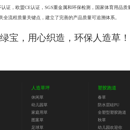
证，十环认证，欧盟CE认证，SGS重金属和环保检测，国家体育用
把关全流程质量关键点，建立了完善的产品质量可追溯体系。
绿宝，用心织造，环保人造草！
人造草坪
塑胶跑道
休闲草
春草
幼儿园草
防水层硅PU
家庭用草
全塑型塑胶跑道
图案草
秋草
足球草
幼儿园欢迎你