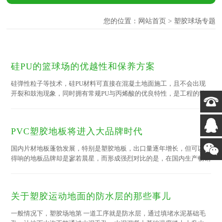
您的位置：
网站首页
> 塑胶球场专题
硅PU的篮球场的优越性和保养方案
硅弹性粒子等技术，硅PU材料可直接在混凝土地面施工，且不会出现
开裂和鼓泡现象，同时拥有常规PU与丙烯酸的优良特性，是工程的较
佳选择。 硅PU性能如下： 1、优越耐候性。不会因紫外线、臭氧、雨
水及高低温气候等环境改变而褪色、粉化、发硬、发软等现象，并能长
期保持其鲜艳的色彩。正常情况下能保持五年不变色，十年不改弹性的
PVC塑胶地板将进入大品牌时代
使用时间。
国内片材地板蓬勃发展，特别是塑胶地板，出口量逐年增长，但可以叫
得响的地板品牌却是寥若晨星，而形成强烈对比的是，在国内生产畅销
的PVC地板产品中还是外国品牌唱主角。 塑胶地板是PVC地板的另一种
叫法，也叫PVC运动塑胶地坪地板。主要成分为聚氯乙烯材料，PVC地
板可以做成两种，一种是同质透心的，就是从底到面的花纹材质都是一
关于塑胶运动地面的防水层的那些事儿
样的。还有一种是复合式的，就是上...
一般情况下，塑胶场地第 一道工序就是防水层，通过填堵水泥基础毛