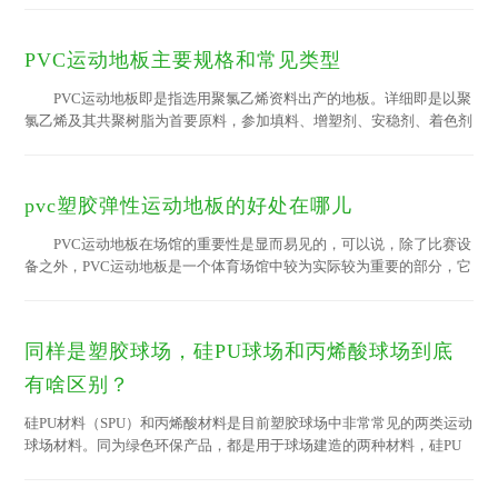
用也比较高(对于某些地板，每年花费的维护成本可能相当于购买地板
的价格)，而PVC运动地板表面经过耐磨防污处理，终生无需打蜡，可
PVC运动地板主要规格和常见类型
由非专 业人员清洁维护，日常清洁只需用微湿的拖把即可。 ◆舒
适性 一般而言，运动地板的舒适性从高到低依次为：PVC运动地
PVC运动地板即是指选用聚氯乙烯资料出产的地板。详细即是以聚
板——丙烯酸（聚氨脂...
氯乙烯及其共聚树脂为首要原料，参加填料、增塑剂、安稳剂、着色剂
等辅料，在片状接连基材上，经涂敷技术或经压延、挤出或揉捏技术出
产而成。 PVC运动地板从形状上分为卷材地板和片材地板2
种;所谓卷材地板即是质地较为柔软的一卷一卷的地板，通常其宽度有
pvc塑胶弹性运动地板的好处在哪儿
1.5米、1.83米、2米、3米、4米、5米等，每卷长度有7.5米、15米、20
米、25米等，总厚度有1.6mm-3.2mm(仅限商用地板，运动地板更厚可
PVC运动地板在场馆的重要性是显而易见的，可以说，除了比赛设
达4mm、5mm、6mm等)。片材地板的标准较多，首要分为条形材...
备之外，PVC运动地板是一个体育场馆中较为实际较为重要的部分，它
也直接关系到一个场馆所能举行的赛事级别。但pvc塑胶弹性运动地板
的好处在哪儿？为什么要用pvc塑胶弹性运动地板呢？ 1.舒适
性问题：专 业的PVC塑胶运动地板的表面能在受到撞击时，适度变
同样是塑胶球场，硅PU球场和丙烯酸球场到底
形，如同一个内有空气的密封床垫，当您在摔跤或滑倒的时候，密闭泡
沫背层技术提供的缓冲作用能较大限度的减少运动伤害。 2.震颤的
有啥区别？
问题：震颤是指地板受撞击而变形的范围，这个震颤...
硅PU材料（SPU）和丙烯酸材料是目前塑胶球场中非常常见的两类运动
球场材料。同为绿色环保产品，都是用于球场建造的两种材料，硅PU
和丙烯酸两者该怎么区分呢？今天就给大家涨涨姿势！ 一、材料构成
1、硅PU球场材料是在PU球场材料的基础上开发研制出来的新一代球场