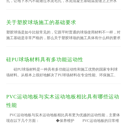
孔，让地下水汽不能通过水泥毛孔，水泥混凝土基础温度缝上上升水
汽，减少塑胶材料与地面之间的松脱，空鼓，起泡等情况。防水层虽然
只有薄薄的一层，但是它的功能却无法忽视！防水层做不好就会影响场
地的防水，更会影响整个场地的质量和使用寿命！ 1，基础未清理干
关于塑胶球场施工的基础要求
净，在防水层施...
塑胶球场是如今比较常见的，它跟平时普通的球场使用材料不一样，对
施工基础是非常严格的，那么关于塑胶球场的施工具体有什么样的要求
呢，关于这个问题绿宝小编为大家做下简单的分析。 为了保证球场质
量和美观及使用寿命，使用产品时需要严格注意以下几点： 1、基础严
禁产生裂缝和由于冰冻引起的不均匀冻胀，建议做塑胶球场新场地为
硅PU球场材料具有多功能运动性
好。 2、可...
硅PU球场材料是一种具有多功能运动性和施工优势的国家专利球
场材料。从根本上很好地解决了PU球场材料在专业性能、环保施工、
使用寿命、日常维护等方面的不足，具有革命性的创新性能。
1、无需经常保养，抗紫外光线性能优良，经久不变，5~8年内能
保持效果，极易维护保养。 2、雨后可迅速恢复使用。 3、硅
PVC运动地板与实木运动地板相比具有哪些运动
PU球场材料一般水泥混凝土和沥青混凝土基础厚度3mm即可达到使用
标准 4、弹性适中(按木地板特性设计)质感好，不易造成疲劳感，
性能
场地干湿亦不出现打滑现象。 ...
PVC运动地板与实木运动地板相比具有更为优越的运动性能，主要体
现在以下几个方面： ◆保养维护 PVC运动地板的日常维
护更为方便、费用更为低廉；实木运动地板需要专 业的维护，维护费