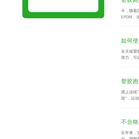
塑胶跑
今，随着
EPDM
如何使
全天候塑
弹力，可
氧、酸雨
性：不会
塑胶跑
遇上连续
澡”，运
排水的重
不合格
近年来，
为，塑胶