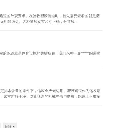
胶跑道的外观要求。在验收塑胶跑道时，首先需要查看的就是塑
明显虚边。各种道线宽窄尺寸正确，分道线...
胶跑道就是体育设施的关键所在，我们来聊一聊****跑道哪
定排水设备的条件下，适应全天候运用。塑胶跑道作为运发动
，常常维持干净，防止猛烈的机械冲击与磨擦，跑道上不准车
度个别不超越7毫米，跳鞋个别不超越11毫米。若静止鞋带有
总计 21