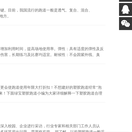
关键。目前，我国流行的跑道一般是透气、复合、混合、
地方。
，增加利用时间，提高场地使用率。弹性：具有适度的弹性及反
动伤害，长期练习及比赛均适宜。耐候性：不会因紫外线、臭
.5%，满足各级****长时间，高使用频率的需要。耐压缩
更会使跑道使用年限大打折扣！不想建好的塑胶跑道经常“泡
未来！下面绿宝塑胶跑道小编为大家详细解释一下塑胶跑道合理
者深入校园、企业进行采访，行业专家和相关部门工作人员认
你们是怎么收费的呢
多环节易出问题，需严格监管。 据了解，以前塑胶跑道一般采