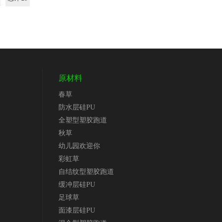
原材料
春草
防水层硅PU
全塑型塑胶跑道
秋草
幼儿园欢迎你
彩虹草
道
自结纹型塑胶跑道
缓冲层硅PU
足球草
面漆层硅PU