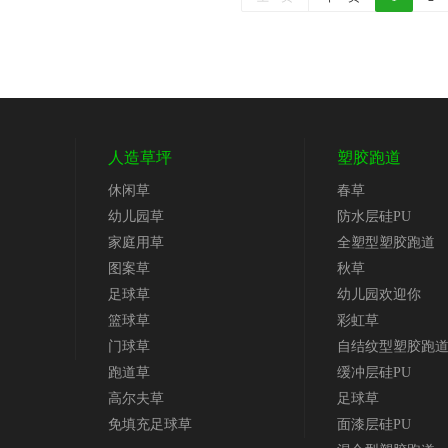
人造草坪
塑胶跑道
休闲草
春草
幼儿园草
防水层硅PU
家庭用草
全塑型塑胶跑道
图案草
秋草
足球草
幼儿园欢迎你
篮球草
彩虹草
门球草
自结纹型塑胶跑
跑道草
缓冲层硅PU
高尔夫草
足球草
免填充足球草
面漆层硅PU