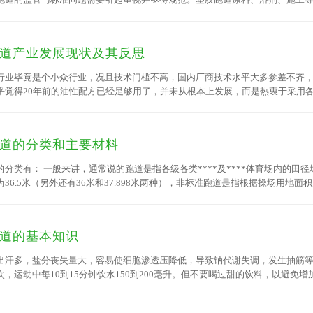
《合成材料跑道面层》(GB/T14833—2011)，其中对塑胶跑道中的苯系物、
道产业发展现状及其反思
行业毕竟是个小众行业，况且技术门槛不高，国内厂商技术水平大多参差不齐
乎觉得20年前的油性配方已经足够用了，并未从根本上发展，而是热衷于采用
是无论是大小品牌似乎都忽略了产品的升级换代。 除了需求方面带给油改...
道的分类和主要材料
的分类有： 一般来讲，通常说的跑道是指各级各类****及****体育场内的田
为36.5米（另外还有36米和37.898米两种），非标准跑道是指根据操场用
、300米等。而塑胶跑道根据其施工的结构、用料可分为：预制型塑胶跑道、 全塑
DM塑胶跑道，预制型塑胶跑道和全塑型塑胶跑道因其无可比拟的****性能是****
道的基本知识
出汗多，盐分丧失量大，容易使细胞渗透压降低，导致钠代谢失调，发生抽筋
次，运动中每10到15分钟饮水150到200毫升。但不要喝过甜的饮料，以避
加心脏的负担。 塑胶跑道又称全天候田径运动跑道，由聚氨酯预聚体、混合聚醚.