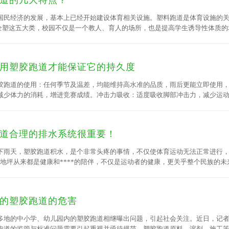
道的几大特点？
国民经济的发展，基本上已经开始建设体育相关设施。塑料跑道是体育设施的
、全塑这五大类，校园不仅是一个教人、育人的场所，也是提高学生诱导性体质的
用塑胶跑道才能保证它的持久度
胶跑道的使用：任何季节及温差，均能维持高水准的品质，雨后更能立即使用
减少体力的消耗，增进竞赛成绩。冲击力吸收：适度吸收脚部冲击力，减少运
的污染而褪色、粉化或软化，并能长期保持其鲜艳的色彩。耐磨性：耐磨耗性小于2
因为田径器材的重压而无法恢复弹性。抗钉力：在受力****大使用****频繁。
道合理的排水系统很重要！
下雨天，塑胶跑道积水，是个非常头疼的事情，不仅使体育运动无法正常进行，
动地坪从来都是健康和****的陪伴，不仅是运动者的健康，更关乎整个民族的
要性。
的塑胶跑道的危害
多地的中小学、幼儿园内的塑胶跑道相继曝出问题，引起社会关注。近日，记
跑道的监管与标准问题需要引起重视并亟待规范。塑胶跑道原料、溶剂、施工等