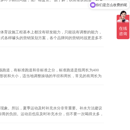
重金属和游离****I(甲苯二异氰酸酯)含量进行了规定。深圳市建
现在有优惠活动吗
，体育设施工程基本上都没有研发能力，只能说有调整的能力，
各式各样噱头的营销策划方案，各个品牌间的营销对战更是多不
径场跑道，有标准跑道和非标准之分，标准跑道是指周长为400
地面积形状和大小，适当地调整操场的半径和周长，常见的有周长为
型塑胶跑道、 混合型塑胶跑道、 复合型塑胶跑道、 透气型塑胶
的田径运动...
等现象。所以，夏季运动及时补充水分非常重要。补水方法建议
免增加胃的负担。运动后也应及时补充水分，但不要一次喝得太多，
..