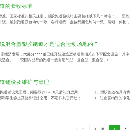
道的验收标准
标准、国家标准的相关规定，塑胶跑道验收时主要包括以下几个标准： 1、塑
外观。塑胶跑道颜色均匀一致，各种道线、点位线颜色均匀一致、清晰、鲜艳，无
说混合型塑胶跑道才是适合运动场地的？
经济发展，大部分****都已经开始建造运动项目相关的体育配套设施，其中塑
较适合。 现国内盛行的跑道一般有透气型、复合型、混合型、EP...
道铺设及维护与管理
跑道铺设完工后，须要颐养7－10天后能力运用。 2、塑胶跑道在具有肯
赛和学生静止及健身锤炼之用，不适作其它用处； 3、防止害物资的净化
堆压重物和犀利之物等（规范跑鞋除外）。运发动必需穿专门的静止鞋，钉子长
子时，则不许可在塑胶跑道上运用。；
上一页
下一页
1
2