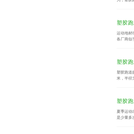
用国家标准
筑...
塑胶跑
运动地材
各厂商似
胜数，但
塑胶跑
塑胶跑道
米，半径
200米
跑道、EP
塑胶跑
夏季运动
是少量多
狂饮会增