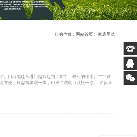
您的位置：
网站首页
> 家庭用草
洁。门口地毯从进门起就起到了防尘、去污的作用。****蹭
理方便，只需简单震一震，用水冲洗就可以很干净。 许多商
地毯增添抗紫外线添加剂，抗老化、更耐用。任何温度任何天
理方便。