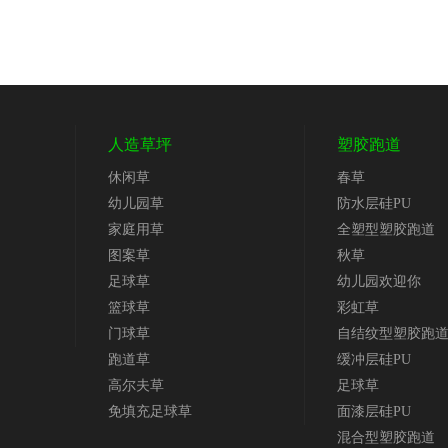
人造草坪
塑胶跑道
休闲草
春草
幼儿园草
防水层硅PU
家庭用草
全塑型塑胶跑道
图案草
秋草
足球草
幼儿园欢迎你
篮球草
彩虹草
门球草
自结纹型塑胶跑
跑道草
缓冲层硅PU
高尔夫草
足球草
免填充足球草
面漆层硅PU
混合型塑胶跑道