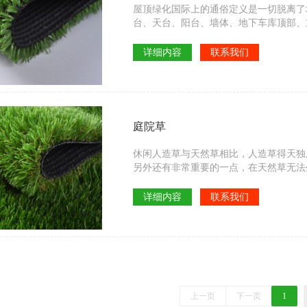
屋顶绿化国际上的通俗定义是一切脱离了
台、天台、阳台、墙体、地下车库顶部、
筑物的特殊空间的绿化。它是人们根据建
性与之相适应的植物材料，通过一定技艺
详细内容
联系我们
庭院草
休闲人造草与天然草相比，人造草得天独
另外还有非常重要的一点，在天然草无法
包括幼儿园人造草坪，景观绿化、庭院绿
详细内容
联系我们
上一页
下一页
1