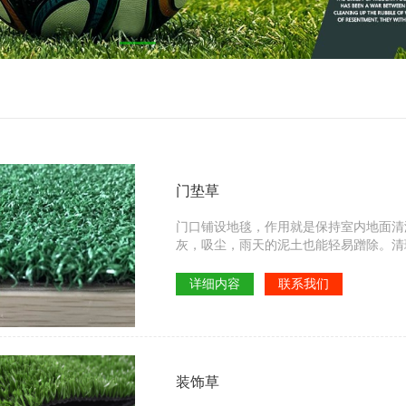
门垫草
门口铺设地毯，作用就是保持室内地面清
灰，吸尘，雨天的泥土也能轻易蹭除。清
用门口地垫需要承受室外日晒雨淋，草坪
气都不影响人造草坪门垫的使用，并且清
详细内容
联系我们
装饰草