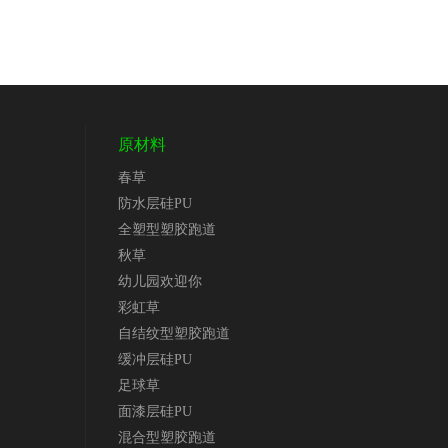
原材料
春草
防水层硅PU
全塑型塑胶跑道
秋草
幼儿园欢迎你
彩虹草
道
自结纹型塑胶跑道
缓冲层硅PU
足球草
面漆层硅PU
混合型塑胶跑道