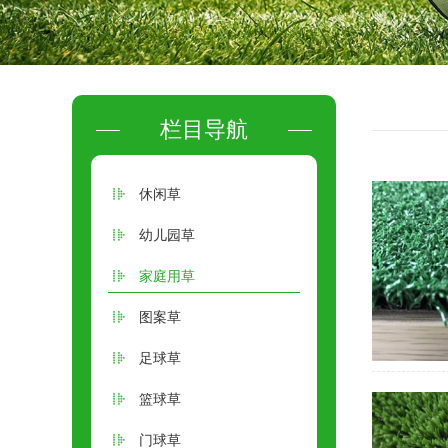
栏目导航
休闲草
幼儿园草
家庭用草
图案草
足球草
篮球草
门球草