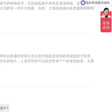
现在有优惠活动吗
地气的种植技术，它的涵盖面不单单是屋顶种植，还包括露
立交桥等一切不与地面、自然、土壤相连接的各类建筑物和构
筑屋顶结构特点、荷载和屋顶上的生态环境条件，选择生长习
，在建筑物顶部及一切特殊空间建造绿色景观的一种形式。
厚的自然属性使得它无论是外观还是使用效果都远胜天然草。
生长的地方，人造草同样可以给您带来****的使用效果。主要
化、公园绿化草坪和人造草坪地毯。
总计 3