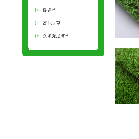
跑道草
高尔夫草
免填充足球草